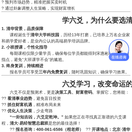
? 预判市场趋势，精准把握买卖时机
? 通过卦象调整人生策略，实现财富增长
学六爻，为什么要选
1. 清华背景，品质保障
课程诞生于
清华大学科技园
，历经13年打磨，已培养上万名企业家
和易学爱好者，是业内公认的高端易学培训品牌。
2. 小班授课，个性化指导
每期课程仅限少量学员，确保每位学员都能得到宋惠彬教授的亲自
指点，避免“大班课学不会”的尴尬。
3. 终身复训，持续精进
报名学员可享受
三年内免费复训
，随时巩固知识，确保学习效果。
六爻学习，改变命运
六爻不仅是预测术，更是
决策工具、财富密码
。掌握它，您将能：
??
看清事业趋势
，避免盲目投资
??
抓住财富机遇
，精准布局未来
??
优化人生决策
，少走弯路
“一卦知吉凶，六爻定乾坤。”
如果您正在寻找真正靠谱的六爻课
程，
清大·易经智慧总裁班
是您的最佳选择！
??
报名咨询：400-061-6586（程老师）
??
开课地点：北京·清华