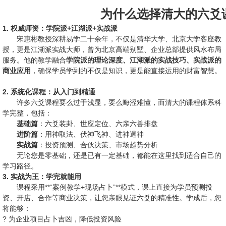
为什么选择清大的六爻
1. 权威师资：学院派+江湖派+实战派
宋惠彬教授深耕易学二十余年，不仅是清华大学、北京大学客座教
授，更是江湖派实战大师，曾为北京高端别墅、企业总部提供风水布局
服务。他的教学融合
学院派的理论深度、江湖派的实战技巧、实战派的
商业应用
，确保学员学到的不仅是知识，更是能直接运用的财富智慧。
2. 系统化课程：从入门到精通
许多六爻课程要么过于浅显，要么晦涩难懂，而清大的课程体系科
学完整，包括：
基础篇
：六爻装卦、世应定位、六亲六兽排盘
进阶篇
：用神取法、伏神飞神、进神退神
实战篇
：投资预测、合伙决策、市场趋势分析
无论您是零基础，还是已有一定基础，都能在这里找到适合自己的
学习路径。
3. 实战为王：学完就能用
课程采用**“案例教学+现场占卜”**模式，课上直接为学员预测投
资、开店、合作等商业决策，让您亲眼见证六爻的精准性。学成后，您
将能够：
? 为企业项目占卜吉凶，降低投资风险