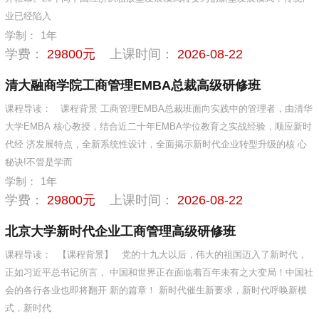
业已经陷入
学制：
1年
学费：
29800元
上课时间：
2026-08-22
清大融商学院工商管理EMBA总裁高级研修班
课程导读：
课程背景 工商管理EMBA总裁班面向实践中的管理者，由清华
大学EMBA 核心教授，结合近二十年EMBA学位教育之实战经验，顺应新时
代经 济发展特点，全新系统性设计，全面揭示新时代企业转型升级的核 心
秘诀!不管是学而
学制：
1年
学费：
29800元
上课时间：
2026-08-22
北京大学新时代企业工商管理高级研修班
课程导读：
【课程背景】 党的十九大以后，伟大的祖国迈入了新时代，
正如习近平总书记所言， 中国和世界正在面临着百年未有之大变局！中国社
会的各行各业也即将翻开 新的篇章！ 新时代催生新要求，新时代呼唤新模
式，新时代