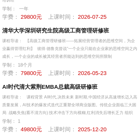
培训经
学制：
一年
学费：
29800元
上课时间：
2026-07-25
清华大学深圳研究生院高级工商管理研修班
课程导读：
【高级工商管理研修班——拓展经营管理者的思维空间，为企
业赢得管理红利】 彼得·德鲁克曾说“一个企业只能在企业家的思维空间之内
成长，一个企业的成长被其经营者所能达到的思维空间所限制
学制：
18个月
学费：
79800元
上课时间：
2026-05-23
AI时代清大紫荆EMBA总裁高级研修班
课程导读：
课程背景 AI时代,决胜未来 新时期,中国经济从高速增长迈入高
质量发展，AI技术的爆发式迭代正重塑全球商业版图。传统企业面临三大困
局: 战略失焦(看不清方向):技术冲击下方向模糊,红利消失后增长乏力 组织
学制：
1
学费：
49800元
上课时间：
2025-12-20