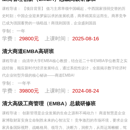
课程导读：
【项目背景】 值习主席率领中国崛起，中西国家强弱交替的历
史时刻；中国企业迎来梦寐以求的发展机遇，商界精英应运而生。商界竞争
已成为强国蓄势的一场暗战！商强则国强，企业盛则国昌
学制：
一年
学费：
29800元
上课时间：
2025-08-16
清大商道EMBA高研班
课程导读：
由清华大学EMBA核心教授，结合近二十年EMBA学位教育之实
战经验，顺应新时代经济发展特点，通过系统性设计，全面揭示数字经济时
代企业转型升级的核心秘诀——商道EMBA!
学制：
一年半
学费：
39800元
上课时间：
2024-08-24
清大高级工商管理（EMBA）总裁研修班
课程导读：
创新管理是企业发展的生命之源和不竭动力！ 商道智慧是企业
家博取财富安身立命制胜未来的心智法宝！ 竞争激烈的市场环境，要求企业
家具备国际视野、战略格局、领导力、决断力，洞察力，从而运筹帷幄，驾