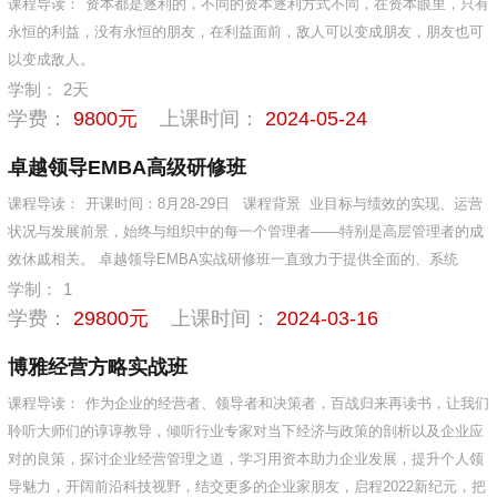
课程导读：
资本都是逐利的，不同的资本逐利方式不同，在资本眼里，只有
永恒的利益，没有永恒的朋友，在利益面前，敌人可以变成朋友，朋友也可
以变成敌人。
学制：
2天
学费：
9800元
上课时间：
2024-05-24
卓越领导EMBA高级研修班
课程导读：
开课时间：8月28-29日 课程背景 业目标与绩效的实现、运营
状况与发展前景，始终与组织中的每一个管理者——特别是高层管理者的成
效休戚相关。 卓越领导EMBA实战研修班一直致力于提供全面的、系统
学制：
1
学费：
29800元
上课时间：
2024-03-16
博雅经营方略实战班
课程导读：
作为企业的经营者、领导者和决策者，百战归来再读书，让我们
聆听大师们的谆谆教导，倾听行业专家对当下经济与政策的剖析以及企业应
对的良策，探讨企业经营管理之道，学习用资本助力企业发展，提升个人领
导魅力，开阔前沿科技视野，结交更多的企业家朋友，启程2022新纪元，把