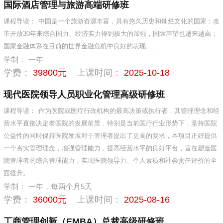
国际酒店管理与旅游高端研修班
课程导读：
中国是一个旅游资源丰富，具有悠久历史和灿烂文化的国家；改
革开放30年来综合国力、经济实力得到极大的加强，国际声望也越来越高；
国家金融体系在目前的世界金融危机中良好的表现……
学制：
一年
学费：
39800元
上课时间：
2025-10-18
现代医院领导人员职业化管理高级研修班
课程导读：
作为医院或医疗行政机构的最高决策或执行者，其管理理念和经
营水平直接决定着医院的发展前景，特别是当前医疗行业形势下，坚持医院
公益性的同时保持医院发展对于管理者提出了更高的要求，本项目正好提供
一个夯实管理理念，增强管理能力，提高经营水平的良好平台，旨在塑造医
院管理者的综合管理能力，实现医院领导力、个人素质和社会责任评价的全
面提升。
学制：
一年，每两个月5天
学费：
36000元
上课时间：
2025-08-16
工商管理创新（EMBA）总裁高级研修班