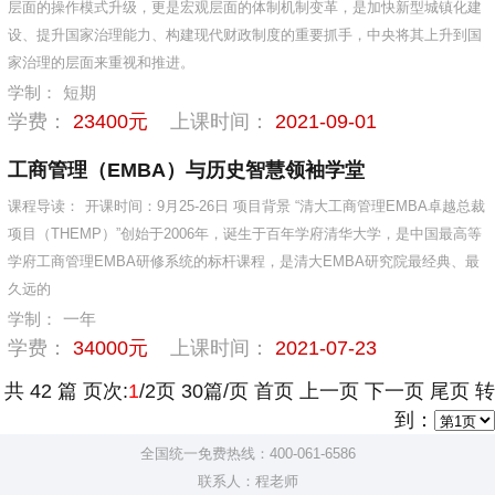
层面的操作模式升级，更是宏观层面的体制机制变革，是加快新型城镇化建
设、提升国家治理能力、构建现代财政制度的重要抓手，中央将其上升到国
家治理的层面来重视和推进。
学制：
短期
学费：
23400元
上课时间：
2021-09-01
工商管理（EMBA）与历史智慧领袖学堂
课程导读：
开课时间：9月25-26日 项目背景 “清大工商管理EMBA卓越总裁
项目（THEMP）”创始于2006年，诞生于百年学府清华大学，是中国最高等
学府工商管理EMBA研修系统的标杆课程，是清大EMBA研究院最经典、最
久远的
学制：
一年
学费：
34000元
上课时间：
2021-07-23
共
42
篇 页次:
1
/
2
页
30
篇/页 首页 上一页
下一页
尾页
转
到：
全国统一免费热线：400-061-6586
联系人：程老师