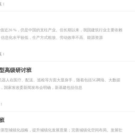
点：
值近26 %，仍是中国的支柱产业。但长期以来，我国建筑行业主要依赖
、信息化水平较低，生产方式粗放、劳动效率不高、能源资源
点：
战型高级研讨班
机器人在医疗、配送、巡检等方面大显身手，随着包括5G网络、大数据
0日，国家发改委新闻发布会明确，新基建包括信息
：
班
完善新型城镇化战略，提升城镇化发展质量；完善城镇化空间布局。发展壮