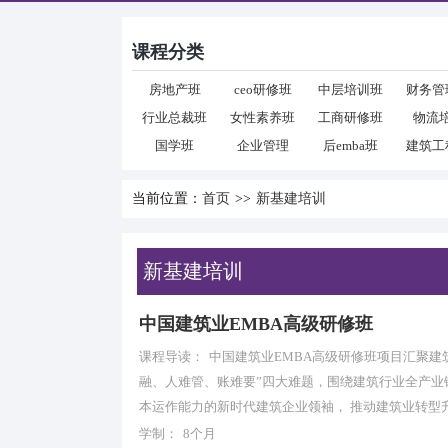
课程分类
房地产班
ceo研修班
中层培训班
财务管
行业总裁班
女性素养班
工商研修班
物流
国学班
企业管理
后emba班
建筑工
当前位置：
首页
>>
新基建培训
新基建培训
中国建筑业EMBA高级研修班
课程导读：
中国建筑业EMBA高级研修班项目汇聚建
融、人难管、账难要”四大难题，围绕建筑行业全产业
本运作能力的新时代建筑企业领袖， 推动建筑业转型
学制：
8个月