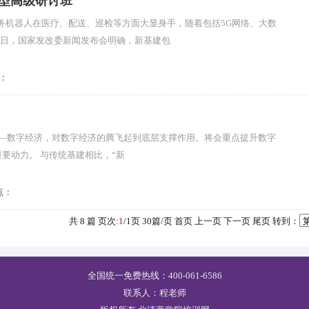
战型高级研讨班
务机器人在医疗、配送、巡检等方面大显身手，随着包括5G网络、大数
20日，国家发改委新闻发布会明确，新基建包
：
向—数字经济，对数字经济的腾飞起到底层支撑作用。将会重点提升数字
要动力。 与传统基建相比，“新
点：
共
8
篇 页次:
1
/
1
页
30
篇/页 首页 上一页 下一页 尾页 转到：
全国统一免费热线：400-061-6586
联系人：程老师