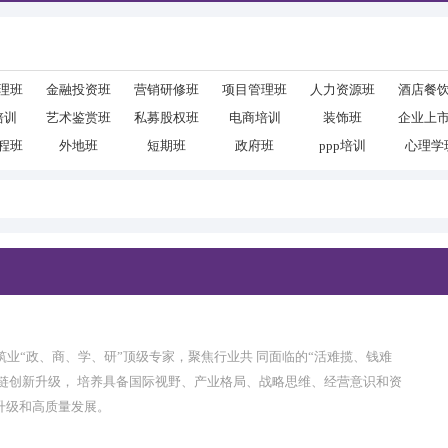
理班
金融投资班
营销研修班
项目管理班
人力资源班
酒店餐
培训
艺术鉴赏班
私募股权班
电商培训
装饰班
企业上
程班
外地班
短期班
政府班
ppp培训
心理学
筑业“政、商、学、研”顶级专家，聚焦行业共 同面临的“活难揽、钱难
链创新升级， 培养具备国际视野、产业格局、战略思维、经营意识和资
升级和高质量发展。