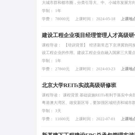
大城市群和都市圈，分类引导大、中、小城市发展方
学制：
1年
学费：
78000元
上课时间：
2024-05-18
上课地
建设工程企业项目经理管理人才高级研
课程导读：
【培训背景】 经济新常态下京津冀协同
设工程企业的作用。建设工程企业在融入国家三大重
学制：
1年
学费：
27860元
上课时间：
2024-03-23
上课地
北京大学REITs实战高级研修班
课程导读：
课程背景 基础设施REITs有利于落实
粤港澳大湾区、雄安新区等，要加强区域经济和城市
学制：
3天
学费：
11600元
上课时间：
2022-07-01
上课地