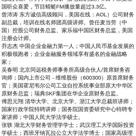
国听众喜爱，节目蜻蜓FM播放量超过3.3亿。
曾沛涛
东方诚信高级顾问，美国在线：AOL）公司财务
副总裁，培训在线名师团高级讲师。曾任麦当劳（中
国）控股公司财务总监、家乐福中国区财务总监，美国
注册会计师。
乔志杰 中国企业金融力第一人；中国人民币基金发展的
积极领跑者；企业金融服务领域享有盛名的金融战略
家；
吴春明 北京同远税务师事务所高级合伙人/首席财务咨
询师；国内上市公司 - 维维股份（600300）原首席财务
官；美国霍尼韦尔公司工业自控系统事业部原大中华区
原财务总监；瑞典SKF集团在华企业原财务总监。
傅思元翔 清华大学、北京大学、浙江大学总裁班讲师；
国家行政学院特聘讲师；国务院国资委研究中心特聘专
家讲师；中国人民大学法学硕士。
张轶
湖北大学财务管理学学士；武汉理工大学国际投资
学硕士；西班牙纳瓦拉公立大学法学博士；国家高级理