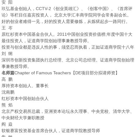
安 阳
玖弘基金创始人，CCTV-2《创业英雄汇》、《创客中国》、《首席评
论》等栏目任嘉宾投资人， 北京大学汇丰商学院同学会常务副会长。
好的创业者难得一见，好的投资人需要修炼，从炼狱起步一路同行。
王 岑
原红杉资本中国基金合伙人。2011中国创业投资价值榜;年度中国十大
最佳投资人，证道商学院创始理事兼教授导师。
投资与创业都是违反人性的事，须坚忍而执着，正如证道商学院十八年
刘 纲
深圳市创新投资集团执行总经理、北京公司总经理。证道商学院创始理
事兼教授导师。
名师篇
Chapter of Famous Teachers【DE项目部分拟请师资】
高 鹏
厚持资本创始人、董事长
沈南鹏
红杉资本中国创始合伙人
熊 焰
北京产权交易所总裁，亚洲资本论坛永久理事、中央党校、清华大学、
中央财经大学兼职教授
阎 焱
软银赛富投资基金首席合伙人，证道商学院教授导师
朱 敏