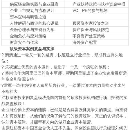
供应链金融实践与企业融资
产业扶持政策与扶持资金申报
企业上市规划与流程设计
VC、PE的参与规划
资本逻辑与明哲之道
人性解码与商业的核心逻辑
顶级资本家投资之道
金融心理学与投资行为学
资产保全与风险防范
金融危机与应对策略
不良资产处置策略
财富安全与传承
海外资产配置
顶级资本案例复盘与实操
? 滴滴通过一轮又一轮的融资，快速建立行业壁垒，形成行业寡头地
位；
? 乐视通过优秀的资本运作，建造了一个又一个疯狂的梦想；
? 蔡崇信作为阿里巴巴的资本军师，帮助阿里完成了企业快速发展所需
的资金和资源支持；
?雷军一边作为投资人布局新兴行业，一边通过资本的力量推动小米的
不断壮大
红杉深创投案例复盘模块是国内首创的顶级投资机构进行项目投资的实
战复盘模块！
企业能否插上资本的翅膀，已然是是否具备强健竞争力的前提。而投资
人如何投项目，从他们的视角了解他们的投资逻辑，真正的认识资本，
认知资本逻辑。才能帮有方向的做好企业资本运营。
由原红杉资本中国基金合伙人王岑先生、深创投集团执行总经理刘纲先