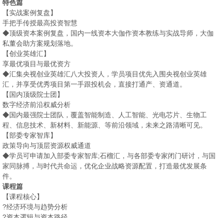
特色篇
【实战案例复盘】
手把手传授最高投资智慧
◆顶级资本案例复盘，国内一线资本大伽作资本教练与实战导师，大伽
私董会助方案规划落地。
【创业英雄汇】
享最优项目与最优资方
◆汇集央视创业英雄汇八大投资人，学员项目优先入围央视创业英雄
汇，并享受优秀项目第一手跟投机会，直接打通产、资通道。
【国内顶级院士团】
数字经济前沿权威分析
◆国内最强院士团队，覆盖智能制造、人工智能、光电芯片、生物工
程、信息技术、新材料、新能源、等前沿领域，未来之路清晰可见。
【部委专家智库】
政策导向与顶层资源权威通道
◆学员可申请加入部委专家智库;石榴汇，与各部委专家闭门研讨，与国
家同脉搏，与时代共命运，优化企业战略资源配置，打造最优发展条
件。
课程篇
【课程核心】
?经济环境与趋势分析
?资本逻辑与资本路径