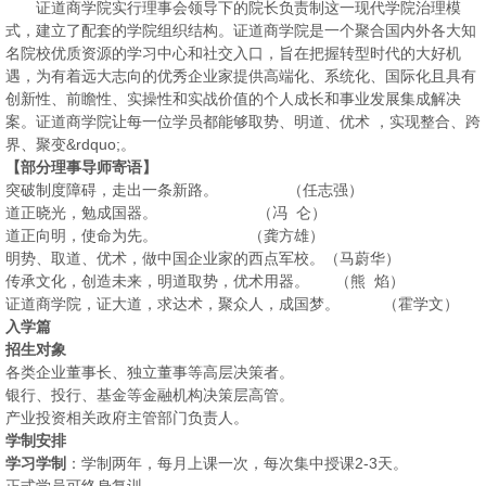
证道商学院实行理事会领导下的院长负责制这一现代学院治理模
式，建立了配套的学院组织结构。证道商学院是一个聚合国内外各大知
名院校优质资源的学习中心和社交入口，旨在把握转型时代的大好机
遇，为有着远大志向的优秀企业家提供高端化、系统化、国际化且具有
创新性、前瞻性、实操性和实战价值的个人成长和事业发展集成解决
案。证道商学院让每一位学员都能够取势、明道、优术 ，实现整合、跨
界、聚变&rdquo;。
【部分理事导师寄语】
突破制度障碍，走出一条新路。 （任志强）
道正晓光，勉成国器。 （冯 仑）
道正向明，使命为先。 （龚方雄）
明势、取道、优术，做中国企业家的西点军校。（马蔚华）
传承文化，创造未来，明道取势，优术用器。 （熊 焰）
证道商学院，证大道，求达术，聚众人，成国梦。 （霍学文）
入学篇
招生对象
各类企业董事长、独立董事等高层决策者。
银行、投行、基金等金融机构决策层高管。
产业投资相关政府主管部门负责人。
学制安排
学习学制
：学制两年，每月上课一次，每次集中授课2-3天。
正式学员可终身复训。