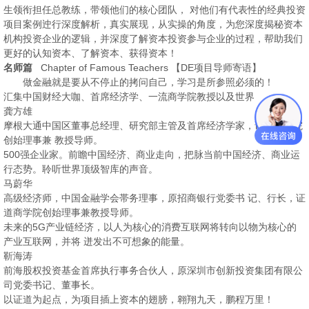
生领衔担任总教练，带领他们的核心团队， 对他们有代表性的经典投资
项目案例迚行深度解析，真实展现，从实操的角度，为您深度揭秘资本
机构投资企业的逻辑，并深度了解资本投资参与企业的过程，帮助我们
更好的认知资本、了解资本、获得资本！
名师篇
Chapter of Famous Teachers 【DE项目导师寄语】
做金融就是要从不停止的拷问自己，学习是所参照必须的！
汇集中国财经大咖、首席经济学、一流商学院教授以及世界
龚方雄
摩根大通中国区董事总经理、研究部主管及首席经济学家，证道商学院
创始理事兼 教授导师。
500强企业家。前瞻中国经济、商业走向，把脉当前中国经济、商业运
行态势。聆听世界顶级智库的声音。
马蔚华
高级经济师，中国金融学会帯务理事，原招商银行党委书 记、行长，证
道商学院创始理事兼教授导师。
未来的5G产业链经济，以人为核心的消费互联网将转向以物为核心的
产业互联网，并将 迸发出不可想象的能量。
靳海涛
前海股权投资基金首席执行事务合伙人，原深圳市创新投资集团有限公
司党委书记、董事长。
以证道为起点，为项目插上资本的翅膀，翱翔九天，鹏程万里！