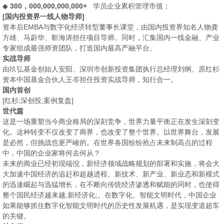
◆
300，000,000,000,000+
学员企业累积管理市值；
[国内投资界一线人物导师]
资本后EMBA与数字化经济转型董事长课堂，由国内投资界知名人物龚
方雄、马蔚华、靳海涛担任项目导师。同时，汇集国内一线金融、产业
专家组成最强师资团队，打造国内最高产融平台。
实战导师
由玖弘基金创始人安阳、深圳市创新投资集团执行总经理刘纲、原红杉
资本中国基金合伙人王岑担任投资实战导师，知行合一。
国内首创
[红杉;深创投;案例复盘]
世代篇
这是一场重塑当今商业格局的深刻竞争，世界力量平衡正在发生深刻变
化。这种转变不仅改变了商界，也改变了整个世界。以世界舞台，发展
是必然，但挑战也更严峻的。在世界各国纷纷抢占未来制高点的过程
中，中国的企业家将何去何从？
未来的商业已经初现端倪，新经济领域战略规划的部署和实施，将会大
大加速中国经济的追赶和超越进程。新技术、新产业、新业态和新模式
的迅速崛起与迅猛增长，在不断向传统经济渗透和赋能的同时，也使得
整个国民经济越来越;新经济化;。在数字化、智能文明时代，中国企业
如果能够抓住数字化智能文明时代的历史性发展机遇，是实现变道超车
的关键。