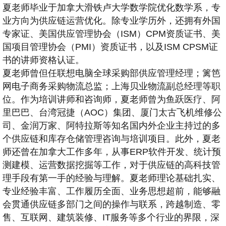
夏老师毕业于加拿大滑铁卢大学数学院优化数学系，专
业方向为供应链运营优化。除专业学历外，还拥有外国
专家证、美国供应管理协会（ISM）CPM资质证书、美
国项目管理协会（PMI）资质证书，以及ISM CPSM证
书的讲师资格认证。
夏老师曾但任联想电脑全球采购部供应管理经理；篱笆
网电子商务采购物流总监；上海贝业物流副总经理等职
位。作为培训讲师和咨询师，夏老师曾为鱼跃医疗、阿
里巴巴、台湾冠捷（AOC）集团、厦门太古飞机维修公
司、金润万家、阿特拉斯等知名国内外企业主持过的多
个供应链和库存仓储管理咨询与培训项目。此外，夏老
师还曾在加拿大工作多年，从事ERP软件开发、统计预
测建模、运营数据挖掘等工作，对于供应链的高科技管
理手段有第一手的经验与理解。夏老师理论基础扎实、
专业经验丰富、工作履历全面、业务思想超前，能够融
会贯通供应链多部门之间的操作与联系，跨越制造、零
售、互联网、建筑装修、IT服务等多个行业的界限，深